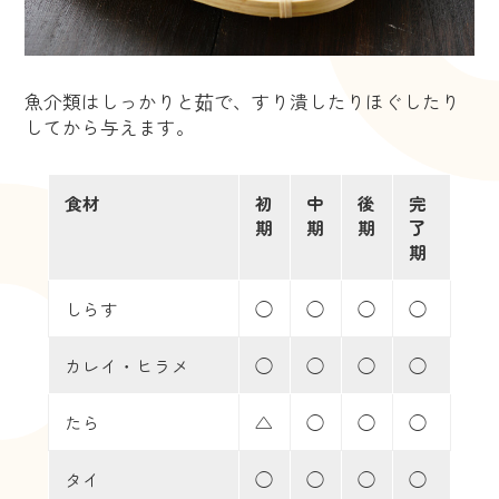
魚介類はしっかりと茹で、すり潰したりほぐしたり
してから与えます。
食材
初
中
後
完
期
期
期
了
期
しらす
◯
◯
◯
◯
カレイ・ヒラメ
◯
◯
◯
◯
たら
△
◯
◯
◯
タイ
◯
◯
◯
◯