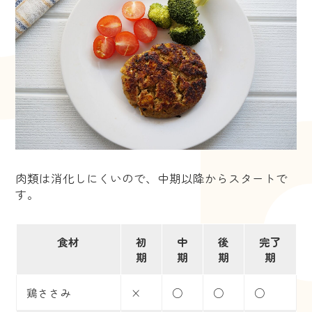
肉類は消化しにくいので、中期以降からスタートで
す。
食材
初
中
後
完了
期
期
期
期
鶏ささみ
×
○
○
○