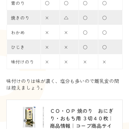
青のり
○
○
○
○
焼きのり
×
△
○
○
わかめ
×
×
○
○
ひじき
×
×
○
○
味付けのり
×
×
×
×
味付けのりは味が濃く、塩分も多いので離乳食の間
は控えましょう。
ＣＯ・ＯＰ 焼のり おにぎ
り・おもち用 ３切４０枚｜
商品情報｜コープ商品サイ