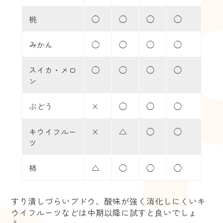
桃
◯
◯
◯
◯
みかん
◯
◯
◯
◯
スイカ・メロ
◯
◯
◯
◯
ン
ぶどう
×
◯
◯
◯
キウイフルー
×
△
◯
◯
ツ
柿
△
◯
◯
◯
すり潰しづらいブドウ、酸味が強く消化しにくいキ
ウイフルーツなどは中期以降に試すと良いでしょ