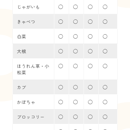
じゃがいも
◯
◯
◯
◯
きゃべつ
◯
◯
◯
◯
白菜
◯
◯
◯
◯
大根
◯
◯
◯
◯
ほうれん草・小
◯
◯
◯
◯
松菜
カブ
◯
◯
◯
◯
かぼちゃ
◯
◯
◯
◯
ブロッコリー
◯
◯
◯
◯