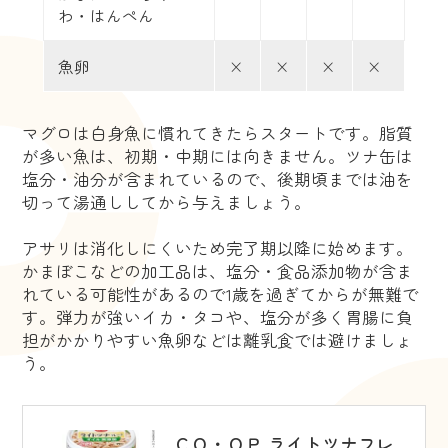
わ・はんぺん
魚卵
×
×
×
×
マグロは白身魚に慣れてきたらスタートです。脂質
が多い魚は、初期・中期には向きません。ツナ缶は
塩分・油分が含まれているので、後期頃までは油を
切って湯通ししてから与えましょう。
アサリは消化しにくいため完了期以降に始めます。
かまぼこなどの加工品は、塩分・食品添加物が含ま
れている可能性があるので1歳を過ぎてからが無難で
す。弾力が強いイカ・タコや、塩分が多く胃腸に負
担がかかりやすい魚卵などは離乳食では避けましょ
う。
ＣＯ・ＯＰ ライトツナフレ