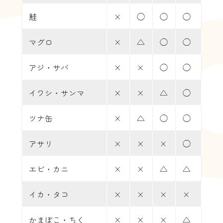
鮭
×
◯
◯
◯
マグロ
×
△
◯
◯
アジ・サバ
×
×
◯
◯
イワシ・サンマ
×
×
△
◯
ツナ缶
×
△
◯
◯
アサリ
×
×
×
◯
エビ・カニ
×
×
△
△
イカ・タコ
×
×
×
×
かまぼこ・ちく
×
×
×
△