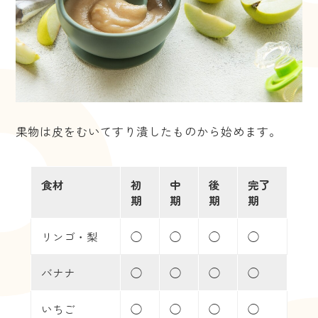
果物は皮をむいてすり潰したものから始めます。
食材
初
中
後
完了
期
期
期
期
リンゴ
・梨
◯
◯
◯
◯
バナナ
◯
◯
◯
◯
いちご
◯
◯
◯
◯