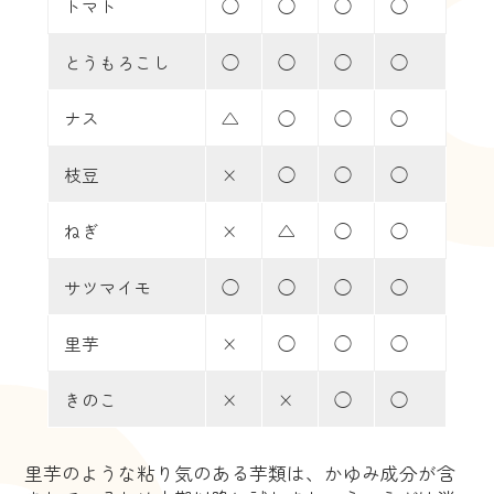
トマト
◯
◯
◯
◯
とうもろこし
◯
◯
◯
◯
ナス
△
◯
◯
◯
枝豆
×
◯
◯
◯
ねぎ
×
△
◯
◯
サツマイモ
◯
◯
◯
◯
里芋
×
◯
◯
◯
きのこ
×
×
◯
◯
里芋のような粘り気のある芋類は、かゆみ成分が含