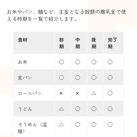
お米やパン、麺など、主食となる穀類の離乳食で使
える時期を一覧で紹介します。
食材
初
中
後
完了
期
期
期
期
お米
◯
◯
◯
◯
食パン
◯
◯
◯
◯
ロールパン
✕
✕
△
◯
うどん
△
◯
◯
◯
そうめん（温
△
◯
◯
◯
麺）