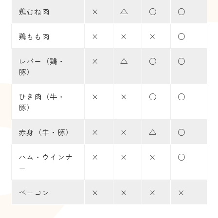
鶏むね肉
×
△
○
○
鶏もも肉
×
×
×
○
レバー（鶏・
×
△
○
○
豚）
ひき肉（牛・
×
×
○
○
豚）
赤身（牛・豚）
×
×
△
○
ハム・ウインナ
×
×
×
○
ー
ベーコン
×
×
×
×