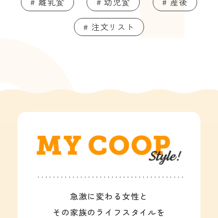
# 離乳食
# 幼児食
# 産後
# 注文リスト
急激に変わる女性と
その家族のライフスタイルを