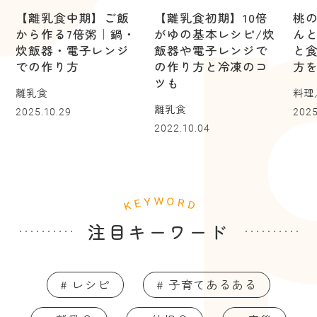
【離乳食中期】ご飯
【離乳食初期】10倍
桃
から作る7倍粥｜鍋・
がゆの基本レシピ/炊
ん
炊飯器・電子レンジ
飯器や電子レンジで
と
での作り方
の作り方と冷凍のコ
方
ツも
離乳食
料理
離乳食
2025.10.29
2025
2022.10.04
注目キーワード
# レシピ
# 子育てあるある