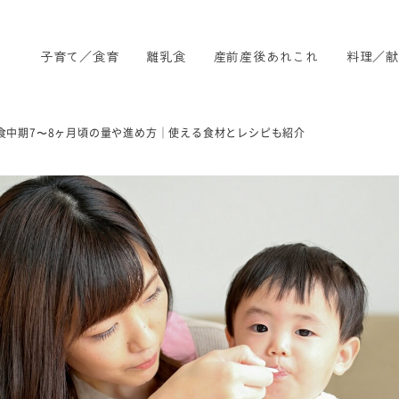
子育て／食育
離乳食
産前産後あれこれ
料理／献
食中期7〜8ヶ月頃の量や進め方｜使える食材とレシピも紹介