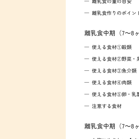
離乳食の量の目安
離乳食作りのポイン
離乳食中期（7〜8
使える食材①穀類
使える食材②野菜・
使える食材③魚介類
使える食材④肉類
使える食材⑤卵・乳
注意する食材
離乳食中期（7〜8