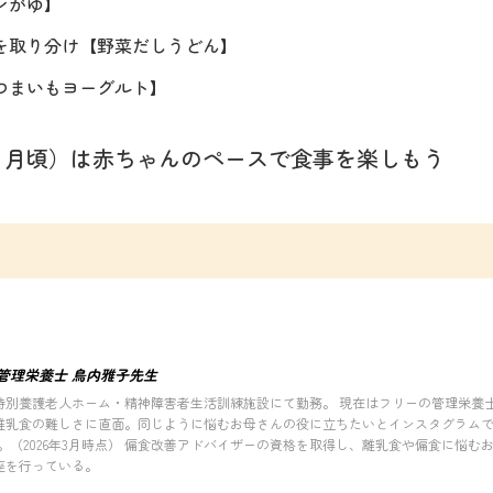
ンがゆ】
を取り分け【野菜だしうどん】
つまいもヨーグルト】
ヶ月頃）は赤ちゃんのペースで食事を楽しもう
管理栄養士 鳥内雅子先生
特別養護老人ホーム・精神障害者生活訓練施設にて勤務。 現在はフリーの管理栄養士
離乳食の難しさに直面。同じように悩むお母さんの役に立ちたいとインスタグラムで
万人。（2026年3月時点） 偏食改善アドバイザーの資格を取得し、離乳食や偏食に悩
座を行っている。