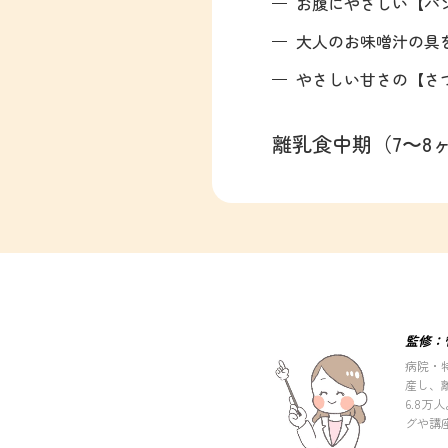
お腹にやさしい【パ
大人のお味噌汁の具
やさしい甘さの【さ
離乳食中期（7〜8
監修：
病院・
産し、
6.8
グや講