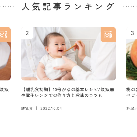
人気記事ランキング
2
3
炊飯
【離乳食初期】10倍がゆの基本レシピ/炊飯器
桃の
や電子レンジでの作り方と冷凍のコツも
べご
離乳食
料理
2022.10.04