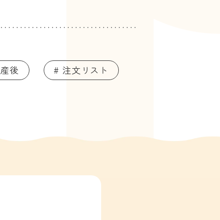
 産後
# 注文リスト