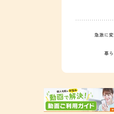
急激に変
暮ら