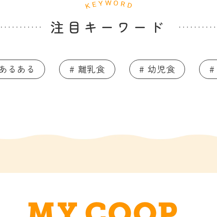
注目キーワード
てあるある
# 離乳食
# 幼児食
#