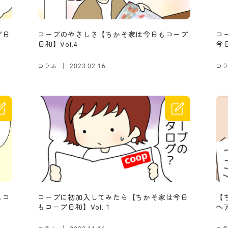
プ日
コープのやさしさ【ちかそ家は今日もコープ
コ
日和】Vol.4
今日
コラム
コ
2023.02.16
もコ
コープに初加入してみたら【ちかそ家は今日
【
もコープ日和】Vol.１
ヘ