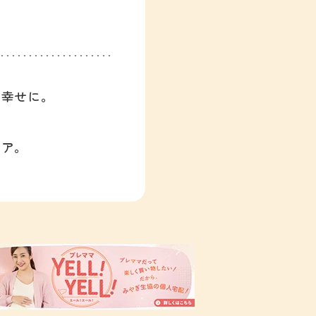
、幸せに。
ィア。