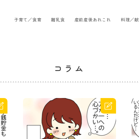
子育て／食育
離乳食
産前産後あれこれ
料理／献
コラム