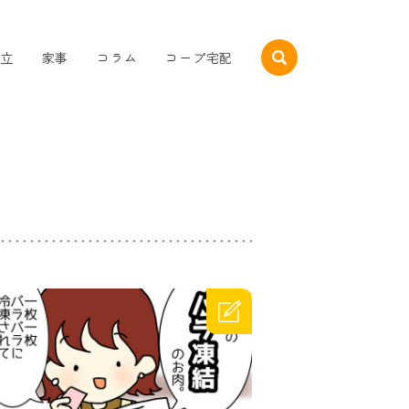
立
家事
コラム
コープ宅配