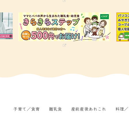
子育て／食育
離乳食
産前産後あれこれ
料理／