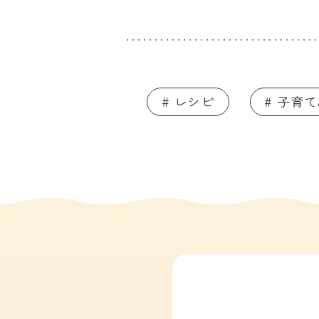
# レシピ
# 子育