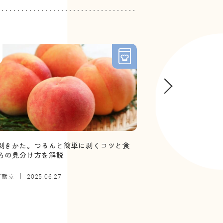
4
剥きかた。つるんと簡単に剥くコツと食
【管理栄養士監修】
ろの見分け方を解説
していい？ボソボソ
／献立
離乳食
2025.06.27
2025.12.26