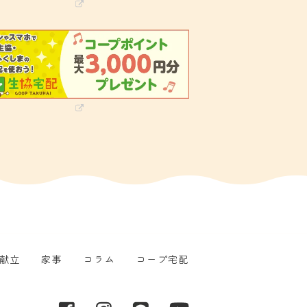
献立
家事
コラム
コープ宅配