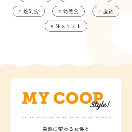
# 離乳食
# 幼児食
# 産後
# 注文リスト
急激に変わる女性と