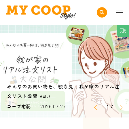
みんなのお買い物を、覗き見！我が家のリアル注
文リスト公開 Vol.7
1
1
1
/
/
/
コープ宅配
2026.07.27