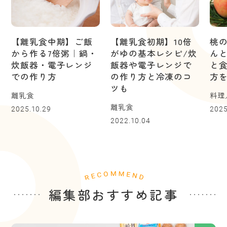
【離乳食中期】ご飯
【離乳食初期】10倍
桃
から作る7倍粥｜鍋・
がゆの基本レシピ/炊
ん
炊飯器・電子レンジ
飯器や電子レンジで
と
での作り方
の作り方と冷凍のコ
方
ツも
離乳食
料理
離乳食
2025.10.29
2025
2022.10.04
編集部おすすめ記事