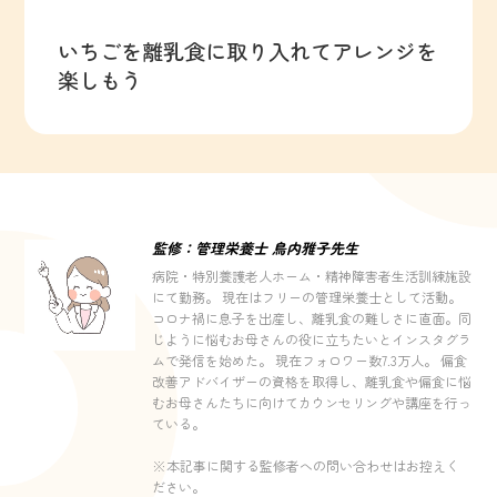
いちごを離乳食に取り入れてアレンジを
楽しもう
監修：管理栄養士 鳥内雅子先生
病院・特別養護老人ホーム・精神障害者生活訓練施設
にて勤務。 現在はフリーの管理栄養士として活動。
コロナ禍に息子を出産し、離乳食の難しさに直面。同
じように悩むお母さんの役に立ちたいとインスタグラ
ムで発信を始めた。 現在フォロワー数7.3万人。 偏食
改善アドバイザーの資格を取得し、離乳食や偏食に悩
むお母さんたちに向けてカウンセリングや講座を行っ
ている。
※本記事に関する監修者への問い合わせはお控えく
ださい。