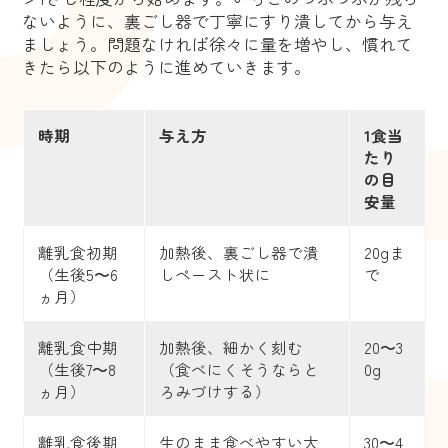
ないように、裏ごし器で丁寧にすり潰してから与え
ましょう。問題なければ徐々に量を増やし、慣れて
きたら以下のように進めていきます。
時期
与え方
1食当
たり
の目
安量
離乳食初期
加熱後、裏ごし器で潰
20gま
（生後5〜6
しペースト状に
で
ヵ月）
離乳食中期
加熱後、細かく刻む
20〜3
（生後7〜8
（食べにくそうならと
0g
ヵ月）
ろみづけする）
離乳食後期
生のまま食べやすい大
30〜4