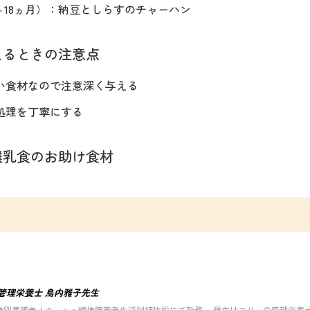
～18ヵ月）：納豆としらすのチャーハン
えるときの注意点
い食材なので注意深く与える
処理を丁寧にする
離乳食のお助け食材
管理栄養士 鳥内雅子先生
特別養護老人ホーム・精神障害者生活訓練施設にて勤務。 現在はフリーの管理栄養士