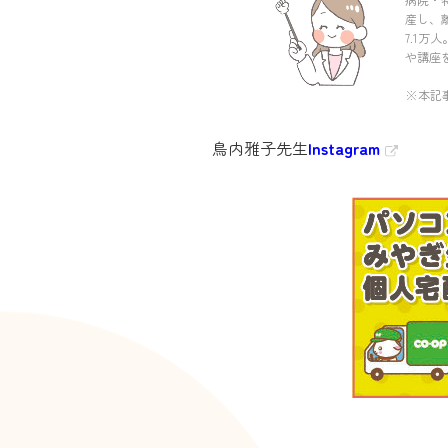
産し、
7.1
や講座
※本記
鳥内雅子先生
Instagram