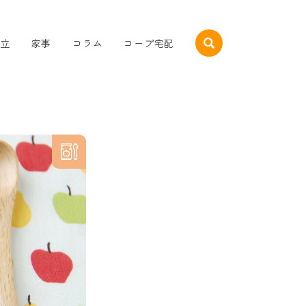
立
家事
コラム
コープ宅配