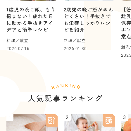
1歳児の晩ご飯、もう
2歳児の晩ご飯がめん
【
悩まない！疲れた日
どくさい！手抜きで
離
に助かる手抜きアイ
も栄養しっかりレシ
保
デアと簡単レシピ
ピを紹介
ボ
意
料理／献立
料理／献立
離乳
2026.07.16
2026.01.30
2025
人気記事ランキング
1
2
3