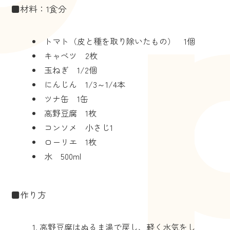
■材料：1食分
トマト（皮と種を取り除いたもの） 1個
キャベツ 2枚
玉ねぎ 1/2個
にんじん 1/3～1/4本
ツナ缶 1缶
高野豆腐 1枚
コンソメ 小さじ1
ローリエ 1枚
水 500ml
■作り方
高野豆腐はぬるま湯で戻し、軽く水気をし