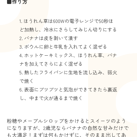
■作り方
ほうれん草は600Wの電子レンジで50秒ほ
ど加熱し、冷水にさらしてみじん切りにする
バナナは皮を剥いて潰す
ボウルに卵と牛乳を入れてよく混ぜる
ホットケーキミックス、ほうれん草、バナ
ナを加えてさらによく混ぜる
熱したフライパンに生地を流し込み、弱火
で焼く
表面にプツプツと気泡ができてきたら裏返
し、中まで火が通るまで焼く
粉糖やメープルシロップをかけるとスイーツのよう
になりますが、2歳児ならバナナの自然な甘みだけで
も大満足！まずは何もかけずに、そのまま出してあ