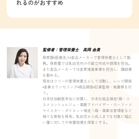
れるのがおすすめ
監修者：管理栄養士 高岡 由貴
保育園•医療法人•食品メーカーで管理栄養士として勤
務。保育園では乳幼児向けの献立作成や調理を担当。
また食品メーカーでは食育推進事業を担当し、講師業
を勤める。
現在はフリーの管理栄養士として活動し、レシピ開発
•食事カウンセリング•商品開発•記事監修・執筆等を行
う。
日本抗加齢医学会に所属し、日本化粧品検定1級・コ
スメコンシェルジュ・薬膳アドバイザー・ローフード
マイスター・ダイエット検定１級・薬事法管理者など
様々な資格を保有。乳幼児から成人までを対象に幅広
い層に対しての栄養指導を得意とする。