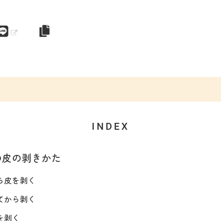
INDEX
の皮の剥きかた
ら皮を剥く
てから剥く
を剥く