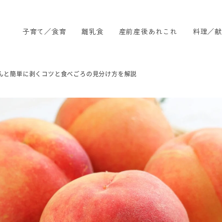
子育て／食育
離乳食
産前産後あれこれ
料理／献
んと簡単に剥くコツと食べごろの見分け方を解説