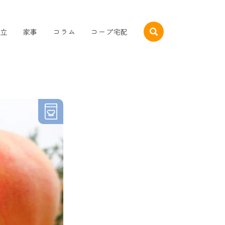
立
家事
コラム
コープ宅配