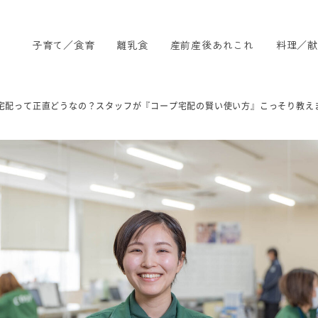
子育て／食育
離乳食
産前産後あれこれ
料理／献
宅配って正直どうなの？スタッフが『コープ宅配の賢い使い方』こっそり教え