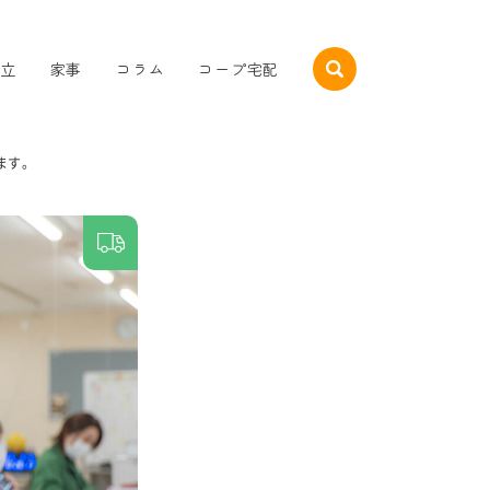
立
家事
コラム
コープ宅配
ます。