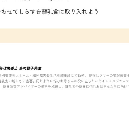
合わせてしらすを離乳食に取り入れよう
管理栄養士 鳥内雅子先生
特別養護老人ホーム・精神障害者生活訓練施設にて勤務。 現在はフリーの管理栄養士
離乳食の難しさに直面。同じように悩むお母さんの役に立ちたいとインスタグラムで
万人。 偏食改善アドバイザーの資格を取得し、離乳食や偏食に悩むお母さんたちに向