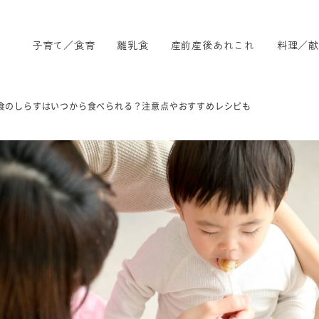
子育て／食育
離乳食
産前産後あれこれ
料理／献
食のしらすはいつから食べられる？注意点やおすすめレシピも