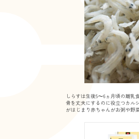
しらすは生後5〜6ヵ月頃の離乳
骨を丈夫にするのに役立つカル
がはじまり赤ちゃんがお粥や野