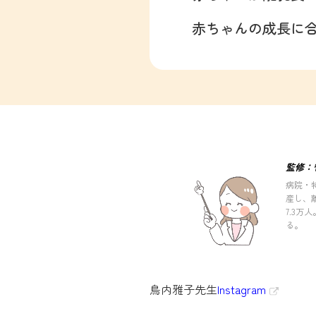
赤ちゃんの成長に
監修：
病院・
産し、
7.3
る。
鳥内雅子先生
Instagram