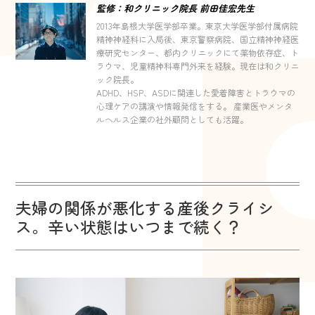
監修：和クリニック院長 前田佳宏先生
2013年島根大学医学部卒業。東京大学医学部付属病院
精神神経科に入局後、東京警察病院、国立精神神経医
療研究センター、都内クリニックにて薬物依存症、ト
ラウマ、児童精神科専門外来を経験。現在は和クリニ
ック院長。
ADHD、HSP、ASDに関連した愛着障害とトラウマの
心理ケアの講演や情報発信をする。 産業医やメンタ
ルヘルス企業の社外顧問としても活躍。
夫婦の関係が悪化する産後クライシ
ス。辛い状態はいつまで続く？