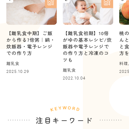
【離乳食中期】ご飯
【離乳食初期】10倍
桃
から作る7倍粥｜鍋・
がゆの基本レシピ/炊
ん
炊飯器・電子レンジ
飯器や電子レンジで
と
での作り方
の作り方と冷凍のコ
方
ツも
離乳食
料理
離乳食
2025.10.29
2025
2022.10.04
注目キーワード