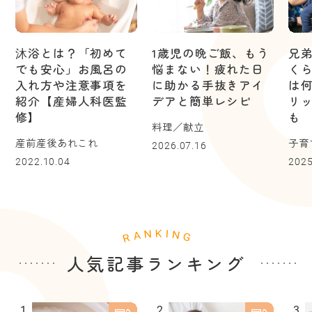
沐浴とは？「初めて
1歳児の晩ご飯、もう
兄
でも安心」お風呂の
悩まない！疲れた日
く
入れ方や注意事項を
に助かる手抜きアイ
は
紹介【産婦人科医監
デアと簡単レシピ
リ
修】
も
料理／献立
産前産後あれこれ
子育
2026.07.16
2022.10.04
2025
人気記事ランキング
1
2
3