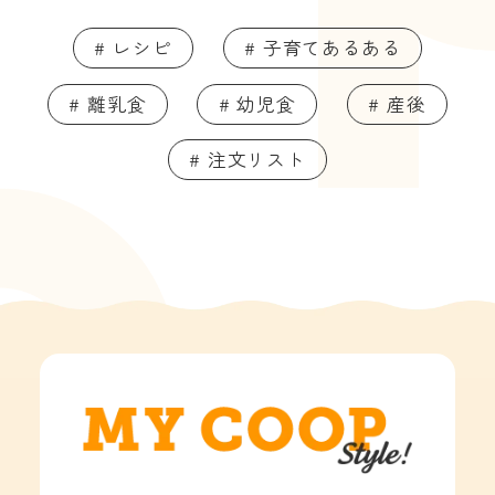
# レシピ
# 子育てあるある
# 離乳食
# 幼児食
# 産後
# 注文リスト