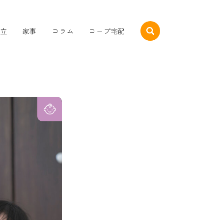
立
家事
コラム
コープ宅配