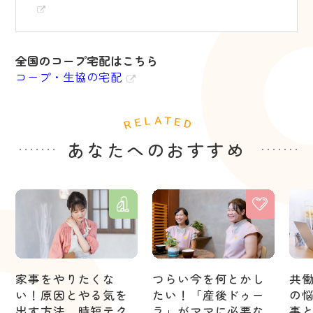
全国のコープ宅配はこちら
コープ・生協の宅配
あなたへのおすすめ
家事をやりたくな
つらい今を何とかし
共
い！原因とやる気を
たい！「産後ドゥー
の
出す方法、時短テク
ラ」がママに必要な
事