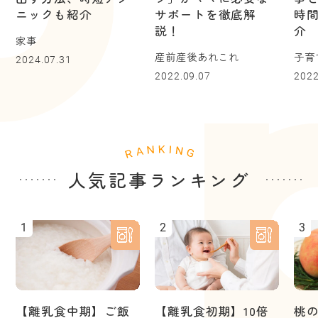
ニックも紹介
サポートを徹底解
時
説！
介
家事
産前産後あれこれ
子育
2024.07.31
2022.09.07
2022
人気記事ランキング
1
2
3
【離乳食中期】ご飯
【離乳食初期】10倍
桃