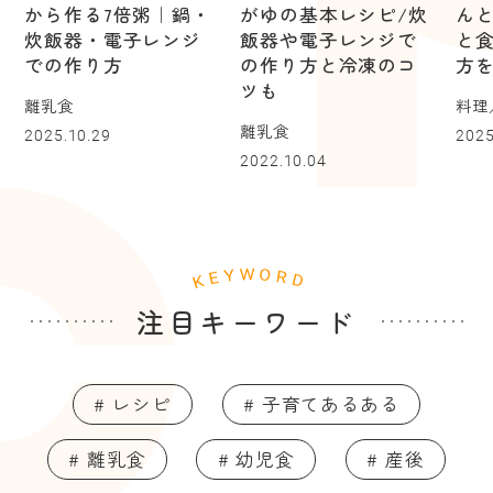
から作る7倍粥｜鍋・
がゆの基本レシピ/炊
ん
炊飯器・電子レンジ
飯器や電子レンジで
と
での作り方
の作り方と冷凍のコ
方
ツも
離乳食
料理
離乳食
2025.10.29
2025
2022.10.04
注目キーワード
# レシピ
# 子育てあるある
# 離乳食
# 幼児食
# 産後