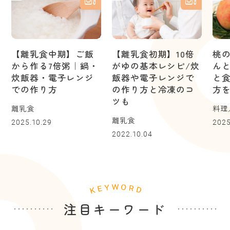
【離乳食中期】ご飯
【離乳食初期】10倍
桃
から作る7倍粥｜鍋・
がゆの基本レシピ/炊
ん
炊飯器・電子レンジ
飯器や電子レンジで
と
での作り方
の作り方と冷凍のコ
方
ツも
離乳食
料理
離乳食
2025.10.29
2025
2022.10.04
注目キーワード