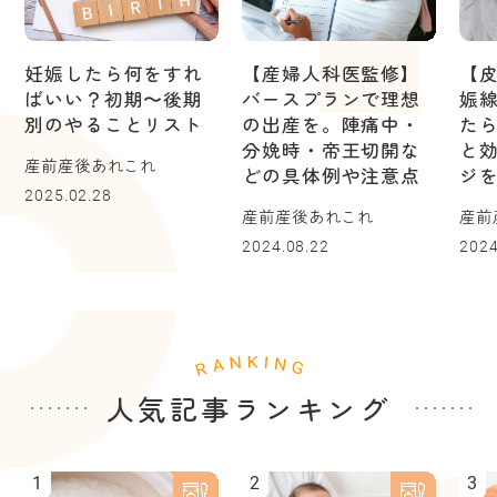
妊娠したら何をすれ
【産婦人科医監修】
【
ばいい？初期〜後期
バースプランで理想
娠
別のやることリスト
の出産を。陣痛中・
た
分娩時・帝王切開な
と
産前産後あれこれ
どの具体例や注意点
ジ
2025.02.28
産前産後あれこれ
産前
2024.08.22
2024
人気記事ランキング
1
2
3