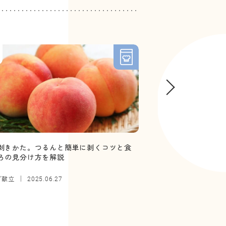
4
剥きかた。つるんと簡単に剥くコツと食
【管理栄養士監修】
ろの見分け方を解説
していい？ボソボソ
／献立
離乳食
2025.06.27
2025.12.26