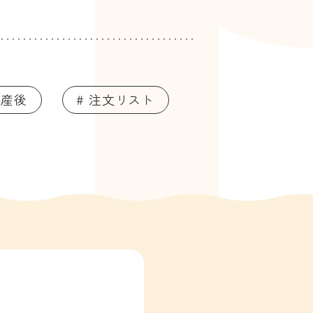
 産後
# 注文リスト