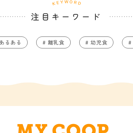
注目キーワード
てあるある
# 離乳食
# 幼児食
#