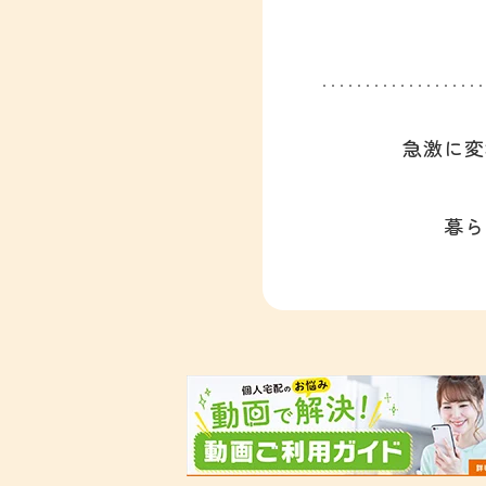
急激に変
暮ら