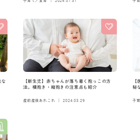
子育て／食育
子
2024.07.31
夫な
【新生児】赤ちゃんが落ち着く抱っこの方
【
法。横抱き・縦抱きの注意点も紹介
秘
産前産後あれこれ
子
2024.03.29