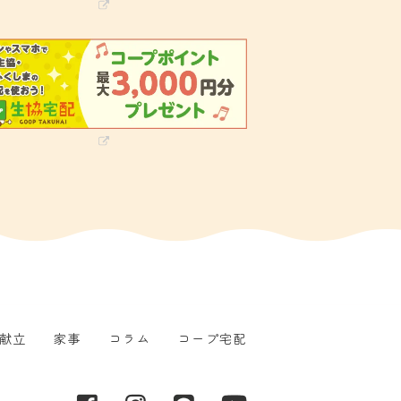
献立
家事
コラム
コープ宅配