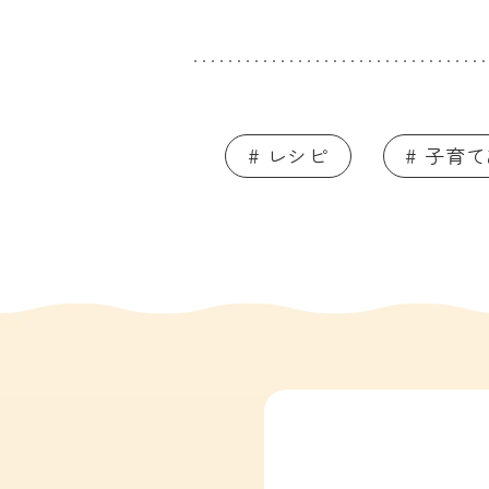
# レシピ
# 子育