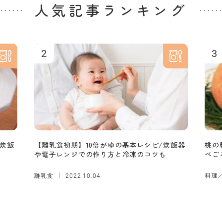
人気記事ランキング
2
3
炊飯
【離乳食初期】10倍がゆの基本レシピ/炊飯器
桃の
や電子レンジでの作り方と冷凍のコツも
べご
離乳食
料理
2022.10.04