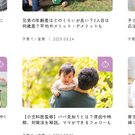
に
兄弟の年齢差はどのくらいが良い？2人目は
子
何歳差？平均やメリット・デメリットも
応
子育て／食育
子
2025.03.24
や1
【小児科医監修】パパ見知りとは？原因や時
育
期、対策法を解説。ママができるフォローも
婦