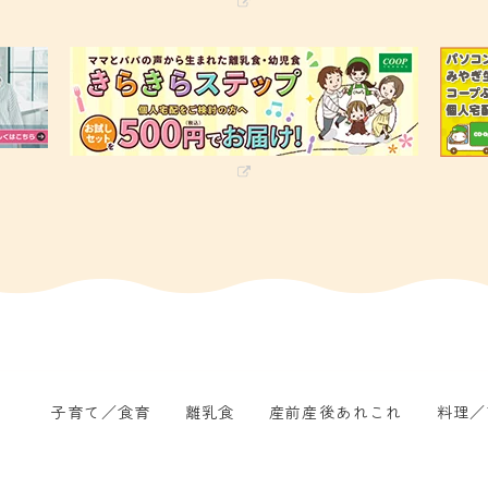
子育て／食育
離乳食
産前産後あれこれ
料理／