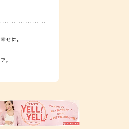
、幸せに。
ィア。