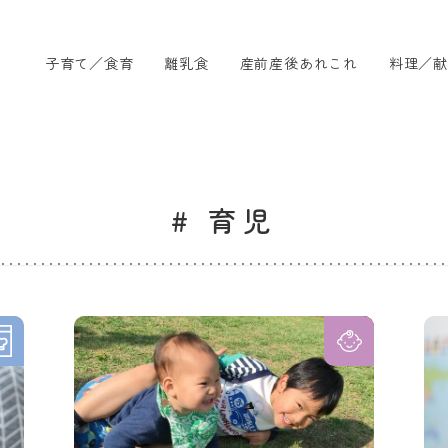
子育て／食育
離乳食
産前産後あれこれ
料理／献
# 育児