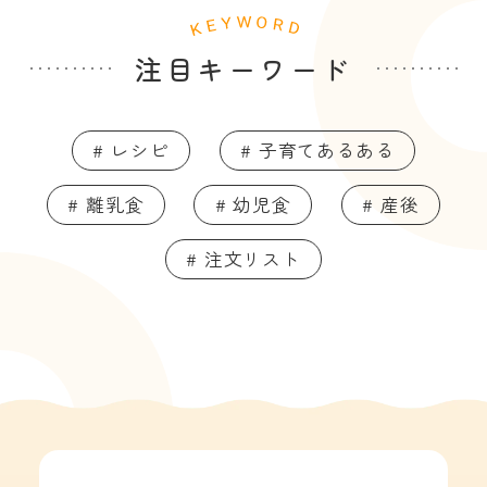
注目キーワード
# レシピ
# 子育てあるある
# 離乳食
# 幼児食
# 産後
# 注文リスト