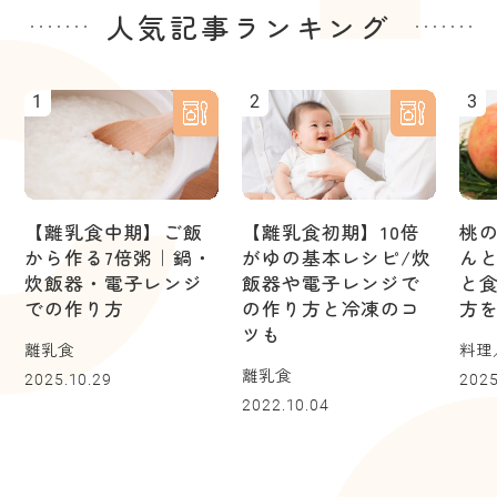
人気記事ランキング
1
2
3
【離乳食中期】ご飯
【離乳食初期】10倍
桃
から作る7倍粥｜鍋・
がゆの基本レシピ/炊
ん
炊飯器・電子レンジ
飯器や電子レンジで
と
での作り方
の作り方と冷凍のコ
方
ツも
離乳食
料理
離乳食
2025.10.29
2025
2022.10.04