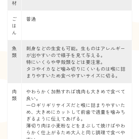
材
ご
普通
は
ん
魚
刺身などの生食も可能。生ものはアレルギー
類
が出やすいので様子を見て与える。
特にいくらや甲殻類などは要注意。
タコやイカなど噛み切りにくいものは喉に詰
まりやすいため食べやすいサイズに切る。
肉
やわらかく加熱すれば塊肉も大きめで食べて
類
良い。
一口ギリギリサイズだと喉に詰まりやすいた
め、大きめにカットして前歯で適量を噛みち
ぎるように伝えてあげる。
薄切り肉は小麦粉などをまぶして焼けばやわ
らかく仕上がるため大人と同じ調理で食べや
すい。