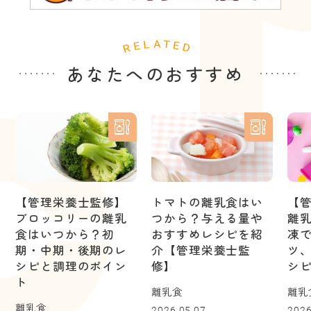
あなたへのおすすめ
【管理栄養士監修】
トマトの離乳食はい
【
ブロッコリーの離乳
つから？与える量や
離
食はいつから？初
おすすめレシピを紹
凍
期・中期・後期のレ
介【管理栄養士監
ツ
シピと調理のポイン
修】
シ
ト
離乳食
離乳
離乳食
2026.05.07
2026