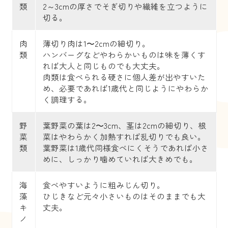
類
2～3cmの厚さでそぎ切りや繊維を立つように
切る。
肉
薄切り肉は1〜2cmの細切り。
類
ハンバーグなどやわらかいものは味を薄くす
れば大人と同じものでも大丈夫。
肉類は食べられる硬さに個人差が出やすいた
め、必要であれば1歳代と同じようにやわらか
く調理する。
野
葉野菜の葉は2〜3cm、茎は2cmの細切り、根
菜
菜はやわらかく加熱すれば乱切りでも良い。
類
葉野菜は1歳代同様食べにくそうであれば小さ
めに、しっかり噛めていれば大きめでも。
海
食べやすいように粗みじん切り。
藻
ひじきなど元々小さいものはそのままでも大
キ
丈夫。
ノ