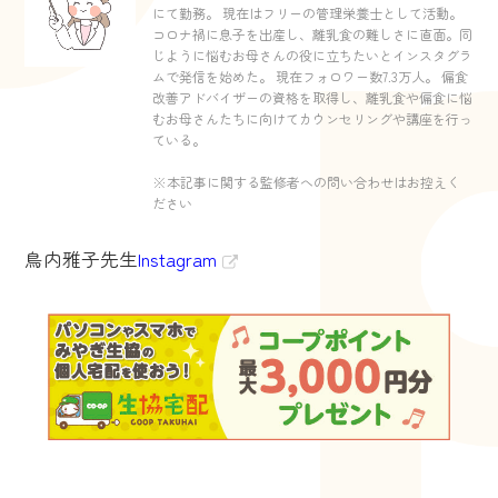
にて勤務。 現在はフリーの管理栄養士として活動。
コロナ禍に息子を出産し、離乳食の難しさに直面。同
じように悩むお母さんの役に立ちたいとインスタグラ
ムで発信を始めた。 現在フォロワー数7.3万人。 偏食
改善アドバイザーの資格を取得し、離乳食や偏食に悩
むお母さんたちに向けてカウンセリングや講座を行っ
ている。
※本記事に関する監修者への問い合わせはお控えく
ださい
鳥内雅子先生
Instagram