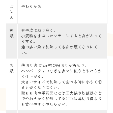
ご
やわらかめ
は
ん
魚
骨や皮は取り除く。
類
小麦粉をまぶしたソテーにすると身がふっく
らする。
油の多い魚は加熱しても身が硬くなりにく
い。
肉
薄切り肉は1cm幅の細切りか角切り。
類
ハンバーグはつなぎを多めに使うとやわらか
く仕上がる。
大きいサイズで加熱して食べる時に小さく切
ると硬くなりにくい。
鶏もも肉や手羽元などは圧力鍋や炊飯器など
でやわらかく加熱してあげれば薄切り肉より
も食べやすくやわらかい。