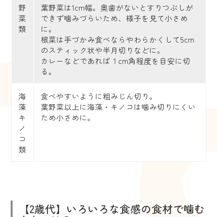
野
葉野菜は1cm幅。奥歯がないとすりつぶしが
菜
できず噛みづらいため、様子を見て小さめ
類
に。
根菜は手づかみ食べならやわらかくして5cm
のスティック状や半月切りなどに。
カレーなどであれば１cm角程度を目安に切
る。
海
食べやすいように粗みじん切り。
藻
葉野菜以上に海藻・キノコは噛み切りにくい
キ
ため小さめに。
ノ
コ
類
【2歳代】いろいろな食感の食材で噛む