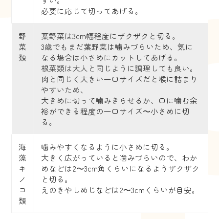
必要に応じて切ってあげる。
野
葉野菜は3cm幅程度にザクザクと切る。
菜
3歳でもまだ葉野菜は噛みづらいため、気に
類
なる場合は小さめにカットしてあげる。
根菜類は大人と同じように調理しても良い。
肉と同じく大きい一口サイズだと喉に詰まり
やすいため、
大きめに切って噛みきらせるか、口に噛む余
裕ができる程度の一口サイズ〜小さめに切
る。
海
噛みやすくなるように小さめに切る。
藻
大きく広がっていると噛みづらいので、わか
キ
めなどは2〜3cm角くらいになるようザクザク
ノ
と切る。
コ
えのきやしめじなどは2〜3cmくらいが目安。
類