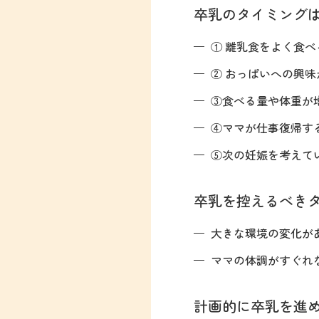
卒乳のタイミング
① 離乳食をよく食
② おっぱいへの興味
③食べる量や体重が
④ママが仕事復帰す
⑤次の妊娠を考えて
卒乳を控えるべき
大きな環境の変化が
ママの体調がすぐれ
計画的に卒乳を進