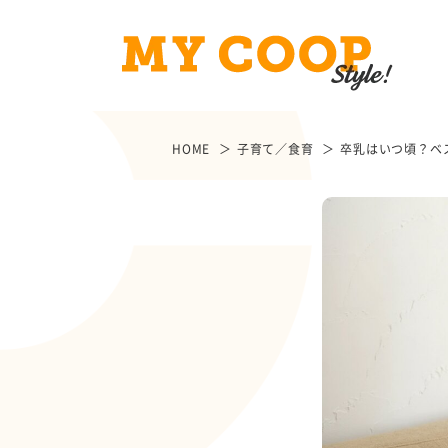
HOME
子育て／食育
卒乳はいつ頃？ベ