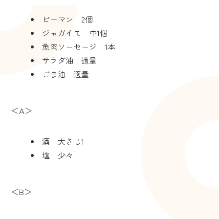
ピーマン 2個
ジャガイモ 中1個
魚肉ソーセージ 1本
サラダ油 適量
ごま油 適量
＜A＞
酒 大さじ1
塩 少々
＜B＞