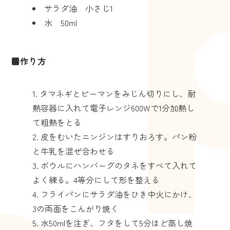
サラダ油 小さじ1
水 50ml
■作り方
タマネギとピーマンをみじん切りにし、耐
熱容器に入れて電子レンジ600Wで1分加熱し
て粗熱をとる
皮をむいたニンジンはすりおろす。パン粉
と牛乳を混ぜ合わせる
ボウルにハンバーグのタネをすべて入れて
よく練る。4等分にして形を整える
フライパンにサラダ油をひき中火にかけ、
3の両面をこんがり焼く
水50mlを注ぎ、フタをして5分ほど蒸し焼