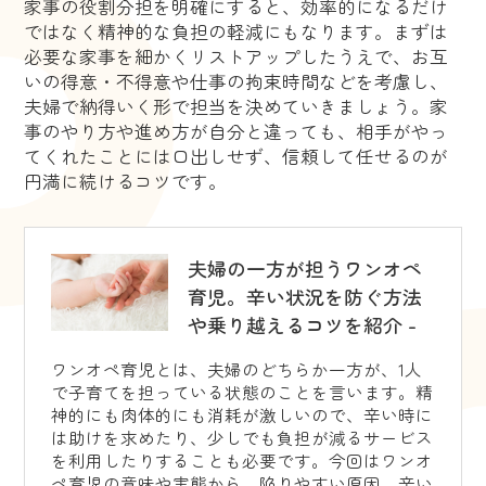
家事の役割分担を明確にすると、効率的になるだけ
ではなく精神的な負担の軽減にもなります。まずは
必要な家事を細かくリストアップしたうえで、お互
いの得意・不得意や仕事の拘束時間などを考慮し、
夫婦で納得いく形で担当を決めていきましょう。家
事のやり方や進め方が自分と違っても、相手がやっ
てくれたことには口出しせず、信頼して任せるのが
円満に続けるコツです。
夫婦の一方が担うワンオペ
育児。辛い状況を防ぐ方法
や乗り越えるコツを紹介 -
ワンオペ育児とは、夫婦のどちらか一方が、1人
で子育てを担っている状態のことを言います。精
神的にも肉体的にも消耗が激しいので、辛い時に
は助けを求めたり、少しでも負担が減るサービス
を利用したりすることも必要です。今回はワンオ
ペ育児の意味や実態から、陥りやすい原因、辛い