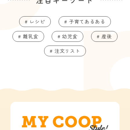
# レシピ
# 子育てあるある
# 離乳食
# 幼児食
# 産後
# 注文リスト