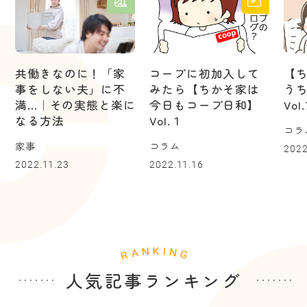
共働きなのに！「家
コープに初加入して
【
事をしない夫」に不
みたら【ちかそ家は
う
満...｜その実態と楽に
今日もコープ日和】
Vo
なる方法
Vol.１
コラ
家事
コラム
2022
2022.11.23
2022.11.16
人気記事ランキング