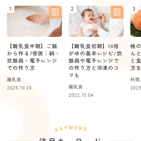
1
2
3
【離乳食中期】ご飯
【離乳食初期】10倍
桃
から作る7倍粥｜鍋・
がゆの基本レシピ/炊
ん
炊飯器・電子レンジ
飯器や電子レンジで
と
での作り方
の作り方と冷凍のコ
方
ツも
離乳食
料理
離乳食
2025.10.29
2025
2022.10.04
注目キーワード