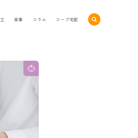
立
家事
コラム
コープ宅配