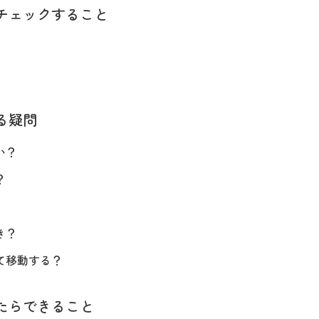
チェックすること
る疑問
い？
？
き？
て移動する？
たらできること