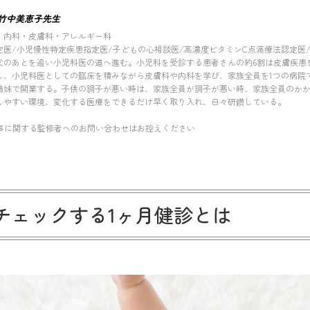
竹中美恵子先生
・内科・皮膚科・アレルギー科
定医/小児慢性特定疾患指定医/子どもの心相談医/高濃度ビタミンC点滴療法認定医
父のあとを追い小児科医の道へ進む。小児科を受診する患者さんの約6割は皮膚疾患
し、小児科医としての臨床を積みながら皮膚科や内科を学び、家族全員を1つの病院
姉妹で開業する。子供の調子が悪い時は、家族全員が調子が悪い時、家族全員のか
しやすい環境、変化する医療をできるだけ早く取り入れ、日々研鑽している。
事に関する監修者へのお問い合わせはお控えください
チェックする1ヶ月健診とは