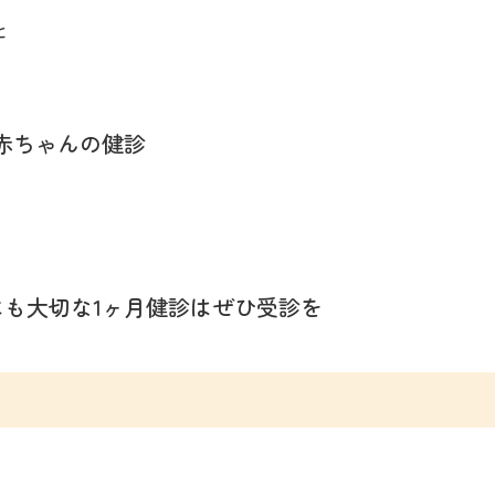
と
赤ちゃんの健診
も大切な1ヶ月健診はぜひ受診を