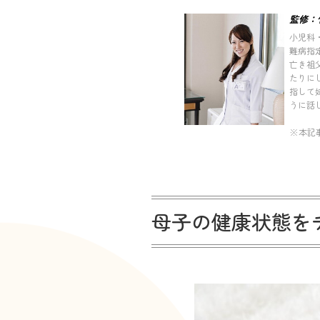
監修：
小児科
難病指
亡き祖
たりに
指して
うに話
※本記
母子の健康状態を