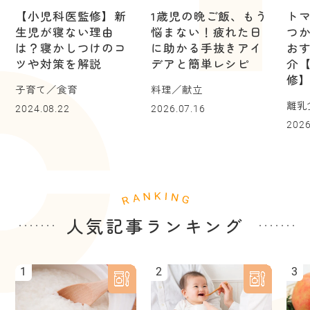
【小児科医監修】新
1歳児の晩ご飯、もう
ト
生児が寝ない理由
悩まない！疲れた日
つ
は？寝かしつけのコ
に助かる手抜きアイ
お
ツや対策を解説
デアと簡単レシピ
介
修
子育て／食育
料理／献立
離乳
2024.08.22
2026.07.16
2026
人気記事ランキング
1
2
3