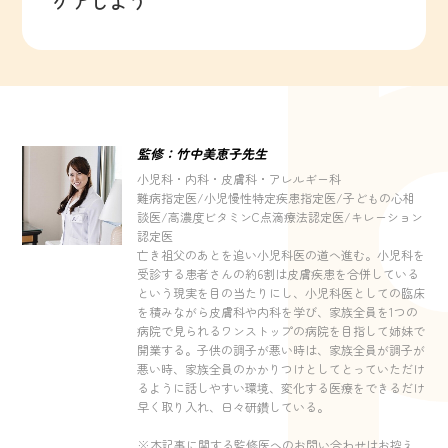
ケアしよう
監修：竹中美恵子先生
小児科・内科・皮膚科・アレルギー科
難病指定医/小児慢性特定疾患指定医/子どもの心相
談医/高濃度ビタミンC点滴療法認定医/キレーション
認定医
亡き祖父のあとを追い小児科医の道へ進む。小児科を
受診する患者さんの約6割は皮膚疾患を合併している
という現実を目の当たりにし、小児科医としての臨床
を積みながら皮膚科や内科を学び、家族全員を1つの
病院で見られるワンストップの病院を目指して姉妹で
開業する。子供の調子が悪い時は、家族全員が調子が
悪い時、家族全員のかかりつけとしてとっていただけ
るように話しやすい環境、変化する医療をできるだけ
早く取り入れ、日々研鑽している。
※本記事に関する監修医へのお問い合わせはお控え