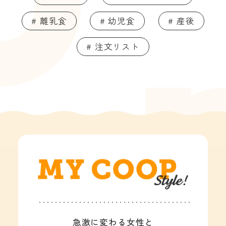
# 離乳食
# 幼児食
# 産後
# 注文リスト
急激に変わる女性と