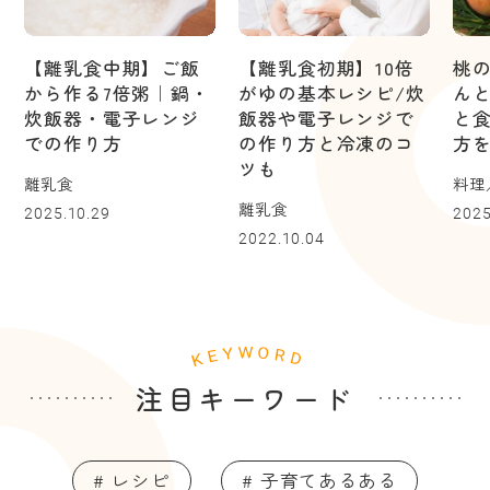
【離乳食中期】ご飯
【離乳食初期】10倍
桃
から作る7倍粥｜鍋・
がゆの基本レシピ/炊
ん
炊飯器・電子レンジ
飯器や電子レンジで
と
での作り方
の作り方と冷凍のコ
方
ツも
離乳食
料理
離乳食
2025.10.29
2025
2022.10.04
注目キーワード
# レシピ
# 子育てあるある