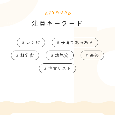
注目キーワード
# レシピ
# 子育てあるある
# 離乳食
# 幼児食
# 産後
# 注文リスト