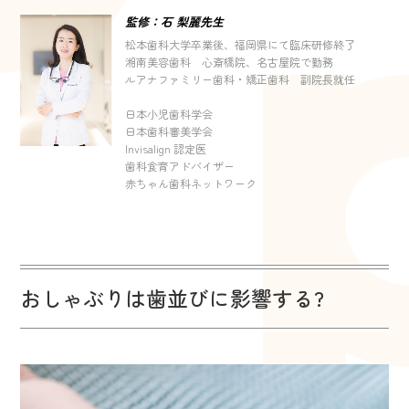
監修：石 梨麗先生
松本歯科大学卒業後、福岡県にて臨床研修終了
湘南美容歯科 心斎橋院、名古屋院で勤務
ルアナファミリー歯科・矯正歯科 副院長就任
日本小児歯科学会
日本歯科審美学会
Invisalign 認定医
歯科食育アドバイザー
赤ちゃん歯科ネットワーク
おしゃぶりは歯並びに影響する?