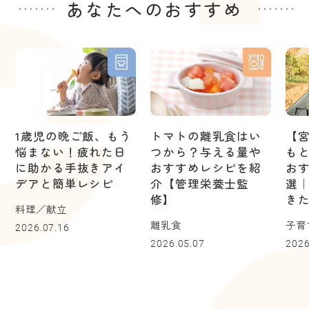
あなたへのおすすめ
1歳児の晩ご飯、もう
トマトの離乳食はい
【
悩まない！疲れた日
つから？与える量や
も
に助かる手抜きアイ
おすすめレシピを紹
お
デアと簡単レシピ
介【管理栄養士監
選
修】
き
料理／献立
離乳食
子育
2026.07.16
2026.05.07
2026