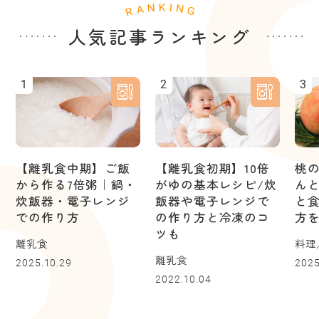
人気記事ランキング
1
2
3
【離乳食中期】ご飯
【離乳食初期】10倍
桃
から作る7倍粥｜鍋・
がゆの基本レシピ/炊
ん
炊飯器・電子レンジ
飯器や電子レンジで
と
での作り方
の作り方と冷凍のコ
方
ツも
離乳食
料理
離乳食
2025.10.29
2025
2022.10.04