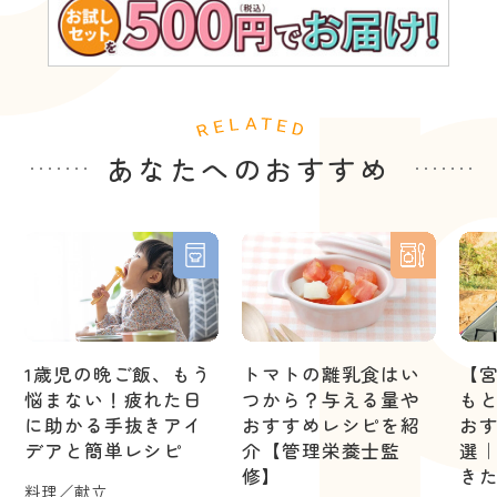
あなたへのおすすめ
1歳児の晩ご飯、もう
トマトの離乳食はい
【
悩まない！疲れた日
つから？与える量や
も
に助かる手抜きアイ
おすすめレシピを紹
お
デアと簡単レシピ
介【管理栄養士監
選
修】
き
料理／献立