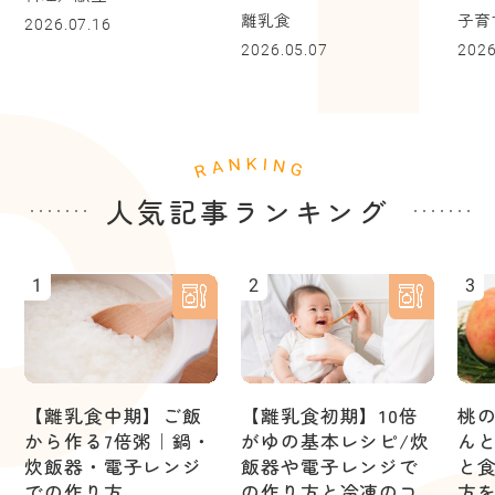
離乳食
子育
2026.07.16
2026.05.07
2026
人気記事ランキング
1
2
3
【離乳食中期】ご飯
【離乳食初期】10倍
桃
から作る7倍粥｜鍋・
がゆの基本レシピ/炊
ん
炊飯器・電子レンジ
飯器や電子レンジで
と
での作り方
の作り方と冷凍のコ
方