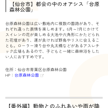
【仙台市】都会の中のオアシス「台原
森林公園」
台原森林公園は広い敷地内に複数の園路があり、そ
れぞれ違った表情を楽しめます。6月～7月にかけて
スイレンの花が楽しめる大池や六角形にかたどられ
た花壇があり、運が良ければ野鳥やリスに会えるこ
とも。ローラー滑り台や丸太橋などがあるアスレチ
ック広場もあるので、子どもと一緒に森林浴をした
い人におすすめです。
住所：仙台市青葉区台原森林公園
HP：
台原森林公園
【番外編】動物とのふれあいや雨が降