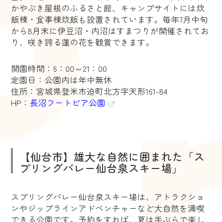
かやぶき屋根のふるさと館、キャンプサイトには炊
飯棟・食事棟炊飯も設置されています。毎年7月中旬
から8月末に伊豆沼・内沼はすまつりが開催されてお
り、咲き誇る蓮の花を観賞できます。
開園時間：6：00～21：00
定園日：公園内は年中無休
住所：宮城県登米市迫町北方字天形161-84
HP：
長沼フートピア公園
【仙台市】雄大な自然に囲まれた「ス
プリングバレー仙台泉スキー場」
スプリングバレー仙台泉スキー場は、アトラクショ
ンやジップラインアドベンチャーなど大自然を満喫
できる公園です。予約をすれば、夏は手ぶらで楽し