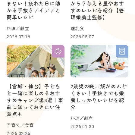
まない！疲れた日に助
から？与える量やおす
かる手抜きアイデアと
すめレシピを紹介【管
簡単レシピ
理栄養士監修】
料理／献立
離乳食
2026.07.16
2026.05.07
【宮城・仙台】子ども
2歳児の晩ご飯がめんど
と一緒に楽しめるおす
くさい！手抜きでも栄
すめキャンプ場8選｜事
養しっかりレシピを紹
前に知っておきたい注
介
意点も
料理／献立
子育て／食育
2026.01.30
2026.02.26