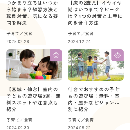
つかまり立ちはいつか
【魔の2歳児】イヤイヤ
ら始まる？練習方法と
期はいつまで？ピーク
転倒対策、気になる疑
は？4つの対策と上手に
問を解決
向き合う方法
子育て／食育
子育て／食育
2025.02.28
2024.12.24
【宮城・仙台】室内の
仙台でおすすめの子ど
子どもの遊び場9選。無
もの遊び場！無料・室
料スポットや注意点も
内・屋外などジャンル
紹介
別に紹介
子育て／食育
子育て／食育
2024.09.30
2024.08.22