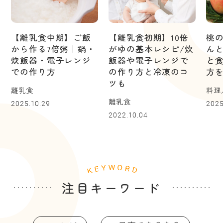
【離乳食中期】ご飯
【離乳食初期】10倍
桃
から作る7倍粥｜鍋・
がゆの基本レシピ/炊
ん
炊飯器・電子レンジ
飯器や電子レンジで
と
での作り方
の作り方と冷凍のコ
方
ツも
離乳食
料理
離乳食
2025.10.29
2025
2022.10.04
注目キーワード