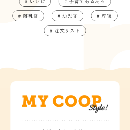
# レシピ
# 子育てあるある
# 離乳食
# 幼児食
# 産後
# 注文リスト