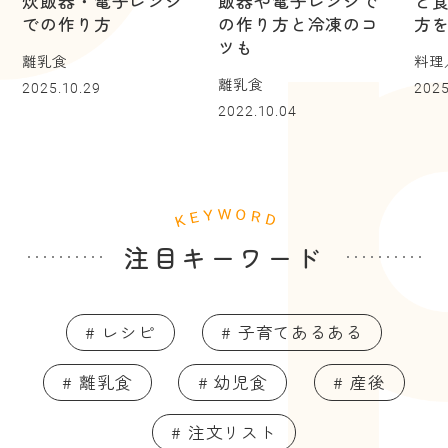
炊飯器・電子レンジ
飯器や電子レンジで
と
での作り方
の作り方と冷凍のコ
方
ツも
離乳食
料理
離乳食
2025.10.29
2025
2022.10.04
注目キーワード
# レシピ
# 子育てあるある
# 離乳食
# 幼児食
# 産後
# 注文リスト