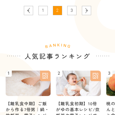
1
2
3
人気記事ランキング
1
2
3
【離乳食中期】ご飯
【離乳食初期】10倍
桃
から作る7倍粥｜鍋・
がゆの基本レシピ/炊
ん