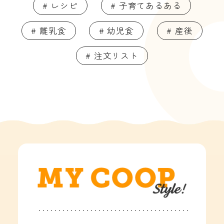
# レシピ
# 子育てあるある
# 離乳食
# 幼児食
# 産後
# 注文リスト