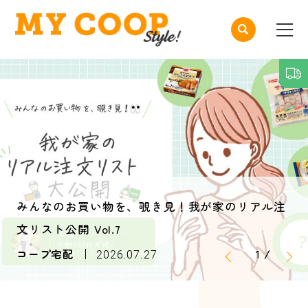
みんなのお買い物を、覗き見！我が家のリアル注
文リスト公開 Vol.7
1
1
1
/
/
/
コープ宅配
2026.07.27