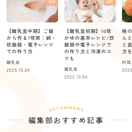
【離乳食中期】ご飯
【離乳食初期】10倍
桃
から作る7倍粥｜鍋・
がゆの基本レシピ/炊
ん
炊飯器・電子レンジ
飯器や電子レンジで
と
での作り方
の作り方と冷凍のコ
方
ツも
離乳食
料理
離乳食
2025.10.29
2025
2022.10.04
編集部おすすめ記事