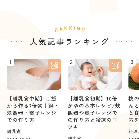
人気記事ランキング
1
2
3
【離乳食中期】ご飯
【離乳食初期】10倍
桃
から作る7倍粥｜鍋・
がゆの基本レシピ/炊
ん
炊飯器・電子レンジ
飯器や電子レンジで
と
での作り方
の作り方と冷凍のコ
方
ツも
離乳食
料理
離乳食