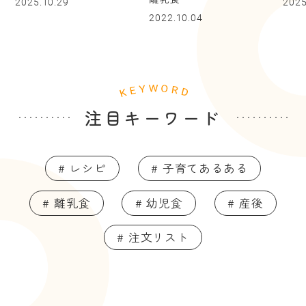
2025.10.29
2025
2022.10.04
注目キーワード
# レシピ
# 子育てあるある
# 離乳食
# 幼児食
# 産後
# 注文リスト