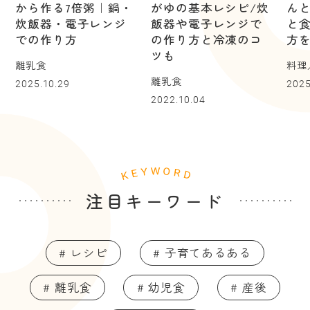
から作る7倍粥｜鍋・
がゆの基本レシピ/炊
ん
炊飯器・電子レンジ
飯器や電子レンジで
と
での作り方
の作り方と冷凍のコ
方
ツも
離乳食
料理
離乳食
2025.10.29
2025
2022.10.04
注目キーワード
# レシピ
# 子育てあるある
# 離乳食
# 幼児食
# 産後