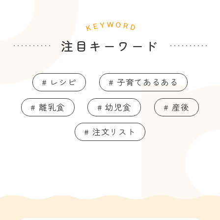
注目キーワード
# レシピ
# 子育てあるある
# 離乳食
# 幼児食
# 産後
# 注文リスト