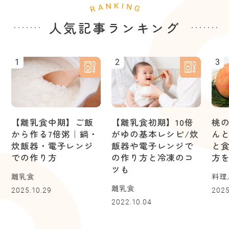
人気記事ランキング
1
2
3
【離乳食中期】ご飯
【離乳食初期】10倍
桃
から作る7倍粥｜鍋・
がゆの基本レシピ/炊
ん
炊飯器・電子レンジ
飯器や電子レンジで
と
での作り方
の作り方と冷凍のコ
方
ツも
離乳食
料理
離乳食
2025.10.29
2025
2022.10.04