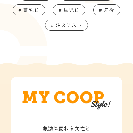
# 離乳食
# 幼児食
# 産後
# 注文リスト
急激に変わる女性と