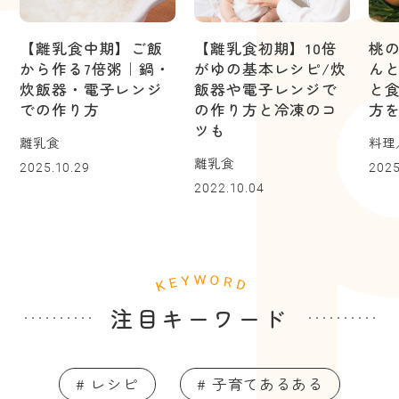
【離乳食中期】ご飯
【離乳食初期】10倍
桃
から作る7倍粥｜鍋・
がゆの基本レシピ/炊
ん
炊飯器・電子レンジ
飯器や電子レンジで
と
での作り方
の作り方と冷凍のコ
方
ツも
離乳食
料理
離乳食
2025.10.29
2025
2022.10.04
注目キーワード
# レシピ
# 子育てあるある