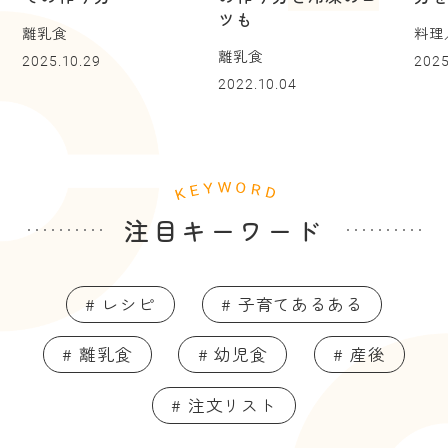
ツも
離乳食
料理
離乳食
2025.10.29
2025
2022.10.04
注目キーワード
# レシピ
# 子育てあるある
# 離乳食
# 幼児食
# 産後
# 注文リスト