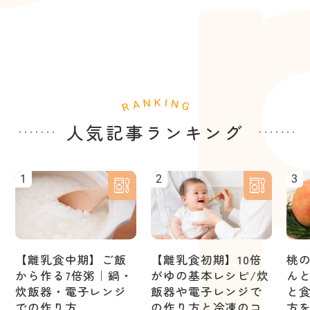
人気記事ランキング
1
2
3
【離乳食中期】ご飯
【離乳食初期】10倍
桃
から作る7倍粥｜鍋・
がゆの基本レシピ/炊
ん
炊飯器・電子レンジ
飯器や電子レンジで
と
での作り方
の作り方と冷凍のコ
方