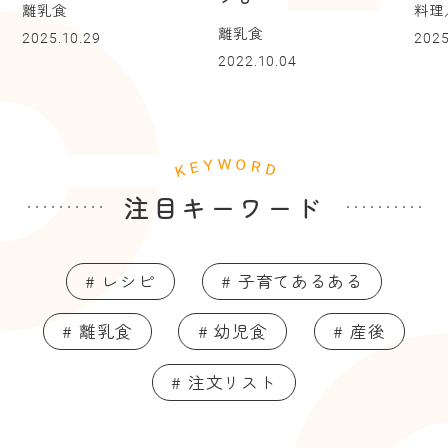
離乳食
料理
離乳食
2025.10.29
2025
2022.10.04
注目キーワード
# レシピ
# 子育てあるある
# 離乳食
# 幼児食
# 産後
# 注文リスト