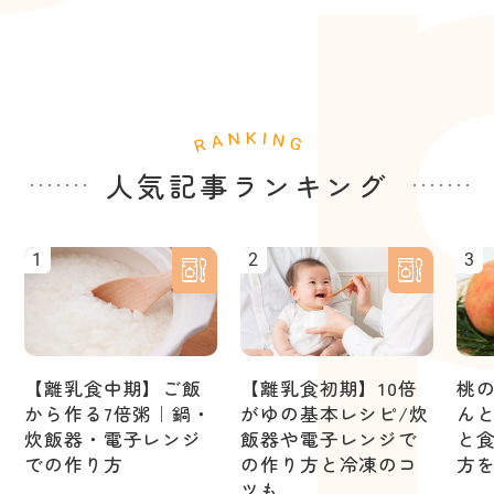
人気記事ランキング
1
2
3
【離乳食中期】ご飯
【離乳食初期】10倍
桃
から作る7倍粥｜鍋・
がゆの基本レシピ/炊
ん
炊飯器・電子レンジ
飯器や電子レンジで
と
での作り方
の作り方と冷凍のコ
方
ツも