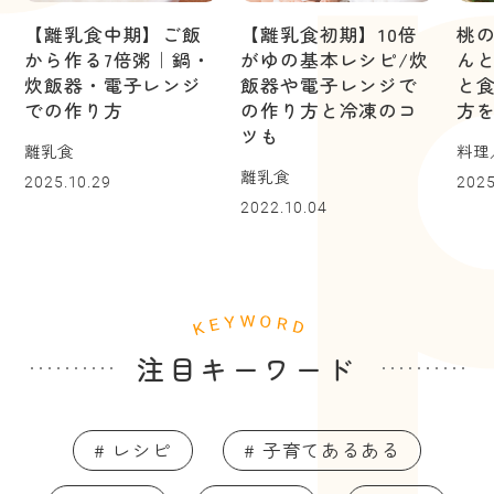
【離乳食中期】ご飯
【離乳食初期】10倍
桃
から作る7倍粥｜鍋・
がゆの基本レシピ/炊
ん
炊飯器・電子レンジ
飯器や電子レンジで
と
での作り方
の作り方と冷凍のコ
方
ツも
離乳食
料理
離乳食
2025.10.29
2025
2022.10.04
注目キーワード
# レシピ
# 子育てあるある