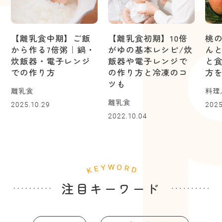
【離乳食中期】ご飯
【離乳食初期】10倍
桃
から作る7倍粥｜鍋・
がゆの基本レシピ/炊
ん
炊飯器・電子レンジ
飯器や電子レンジで
と
での作り方
の作り方と冷凍のコ
方
ツも
離乳食
料理
離乳食
2025.10.29
2025
2022.10.04
注目キーワード