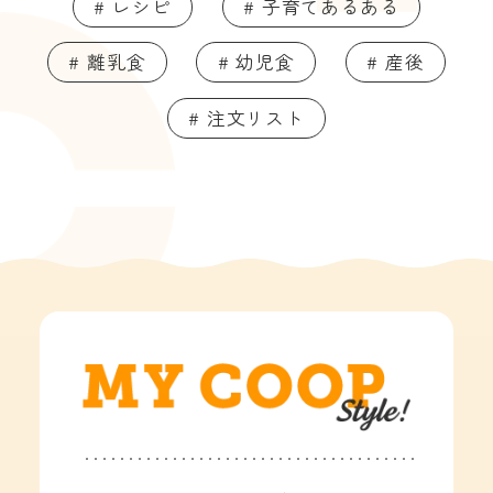
# レシピ
# 子育てあるある
# 離乳食
# 幼児食
# 産後
# 注文リスト