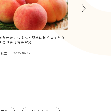
剥きかた。つるんと簡単に剥くコツと食
【管理栄養士監修】
ろの見分け方を解説
していい？ボソボソ
／献立
離乳食
2025.06.27
2025.12.26