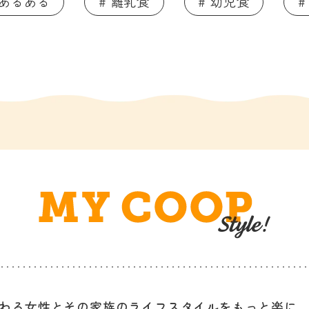
てあるある
# 離乳食
# 幼児食
#
わる女性と
その家族のライフスタイルを
もっと楽に