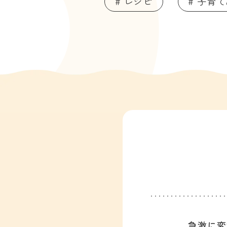
# レシピ
# 子育
急激に変