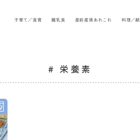
子育て／食育
離乳食
産前産後あれこれ
料理／献
# 栄養素