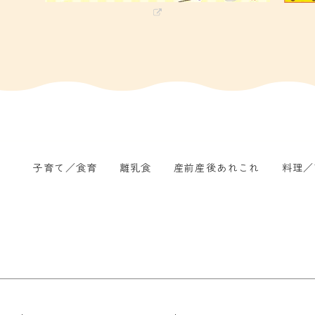
子育て／食育
離乳食
産前産後あれこれ
料理／