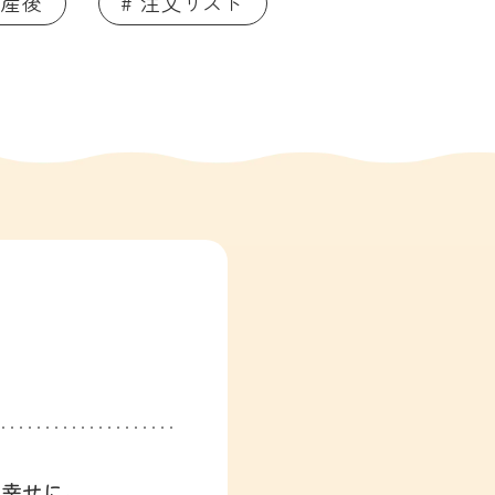
 産後
# 注文リスト
、幸せに。