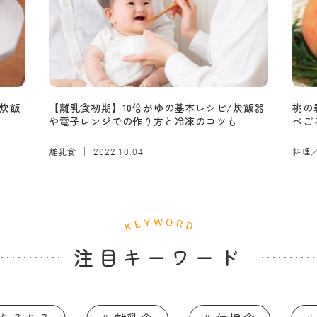
炊飯
【離乳食初期】10倍がゆの基本レシピ/炊飯器
桃の
や電子レンジでの作り方と冷凍のコツも
べご
離乳食
料理
2022.10.04
注目キーワード