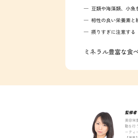
豆類や海藻類、小魚
相性の良い栄養素と
摂りすぎに注意する
ミネラル豊富な食
監修者
美容栄
動を行
ーティ
【著書