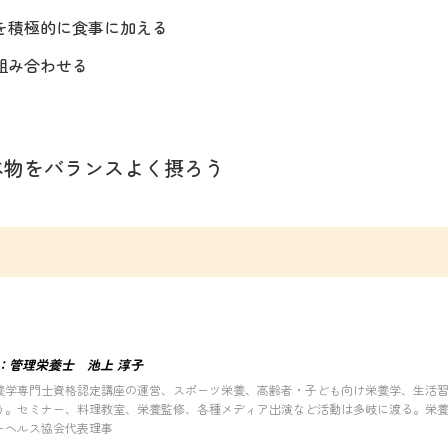
を積極的に食事に加える
組み合わせる
べ物をバランスよく摂ろう
：管理栄養士 池上 淳子
養学専門士資格認定講座の運営、スポーツ栄養、高齢者・子ども向け栄養学、生活
う。セミナー、料理教室、栄養監修、各種メディア出演など活動は多岐に渡る。栄
ーヘルス協会代表理事
】