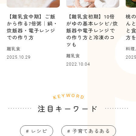
【離乳食中期】ご飯
【離乳食初期】10倍
桃
から作る7倍粥｜鍋・
がゆの基本レシピ/炊
ん
炊飯器・電子レンジ
飯器や電子レンジで
と
での作り方
の作り方と冷凍のコ
方
ツも
離乳食
料理
離乳食
2025.10.29
2025
2022.10.04
注目キーワード
# レシピ
# 子育てあるある