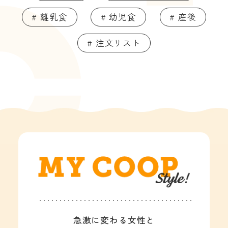
# 離乳食
# 幼児食
# 産後
# 注文リスト
急激に変わる女性と