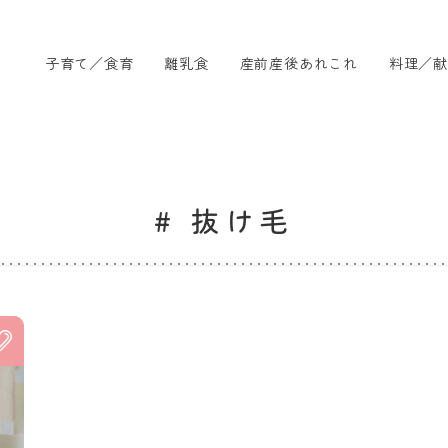
子育て／食育
離乳食
産前産後あれこれ
料理／献
# 抜け毛