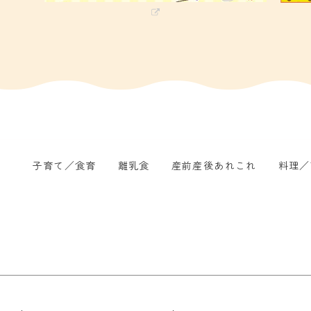
子育て／食育
離乳食
産前産後あれこれ
料理／