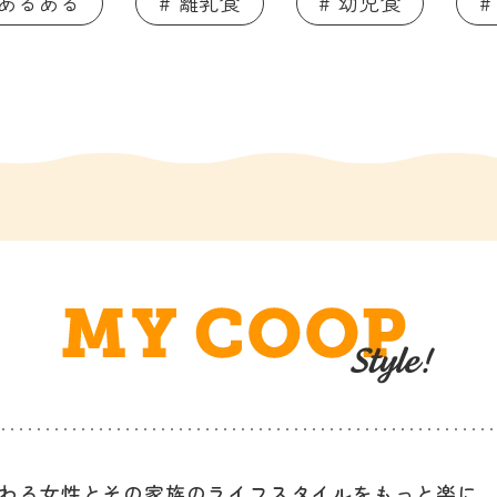
てあるある
# 離乳食
# 幼児食
#
わる女性と
その家族のライフスタイルを
もっと楽に