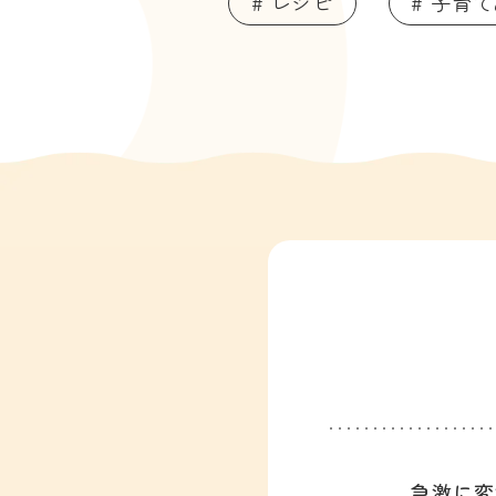
# レシピ
# 子育
急激に変