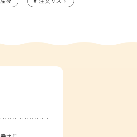
 産後
# 注文リスト
、幸せに。