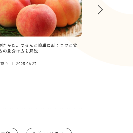
剥きかた。つるんと簡単に剥くコツと食
【管理栄養士監修】
ろの見分け方を解説
していい？ボソボソ
／献立
離乳食
2025.06.27
2025.12.26