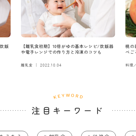
炊飯
【離乳食初期】10倍がゆの基本レシピ/炊飯器
桃の
や電子レンジでの作り方と冷凍のコツも
べご
離乳食
料理
2022.10.04
注目キーワード