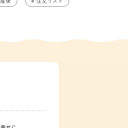
 産後
# 注文リスト
、幸せに。