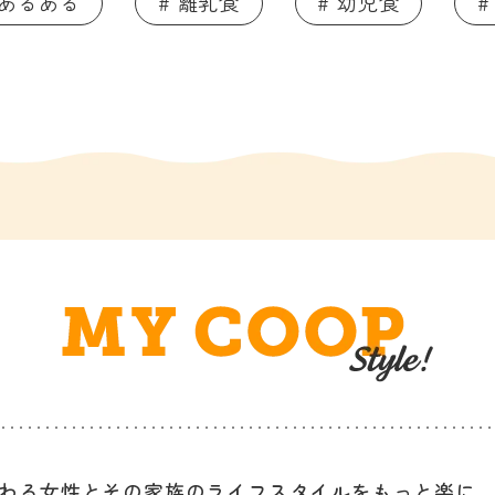
てあるある
# 離乳食
# 幼児食
#
わる女性と
その家族のライフスタイルを
もっと楽に