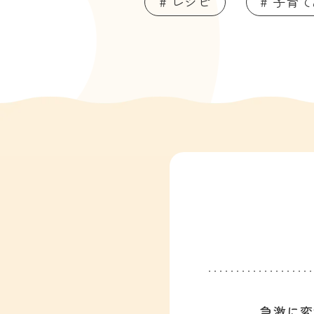
# レシピ
# 子育
急激に変