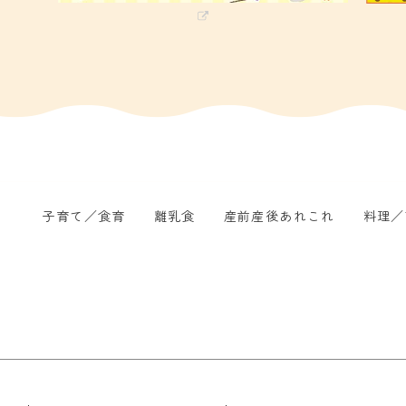
子育て／食育
離乳食
産前産後あれこれ
料理／