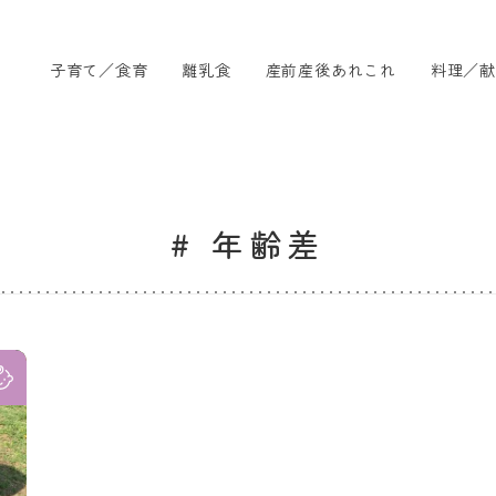
子育て／食育
離乳食
産前産後あれこれ
料理／献
# 年齢差