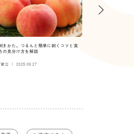
剥きかた。つるんと簡単に剥くコツと食
【管理栄養士監修】
ろの見分け方を解説
していい？ボソボソ
／献立
離乳食
2025.06.27
2025.12.26