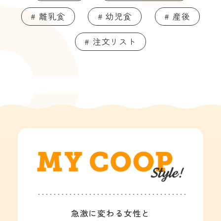
# 離乳食
# 幼児食
# 産後
# 注文リスト
急激に変わる女性と