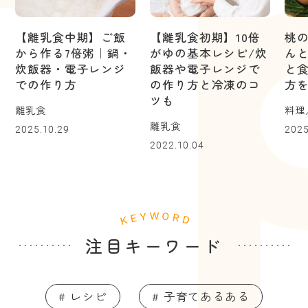
【離乳食中期】ご飯
【離乳食初期】10倍
桃
から作る7倍粥｜鍋・
がゆの基本レシピ/炊
ん
炊飯器・電子レンジ
飯器や電子レンジで
と
での作り方
の作り方と冷凍のコ
方
ツも
離乳食
料理
離乳食
2025.10.29
2025
2022.10.04
注目キーワード
# レシピ
# 子育てあるある