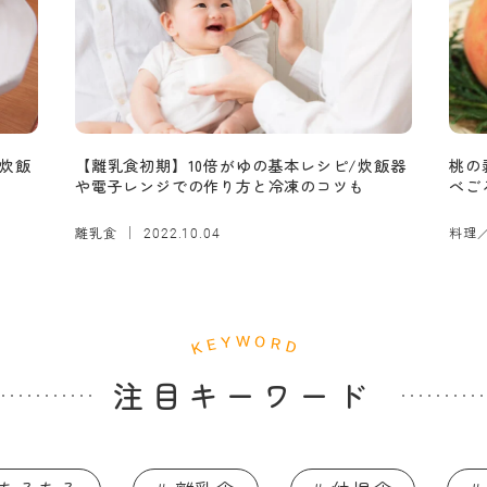
炊飯
【離乳食初期】10倍がゆの基本レシピ/炊飯器
桃の
や電子レンジでの作り方と冷凍のコツも
べご
離乳食
料理
2022.10.04
注目キーワード