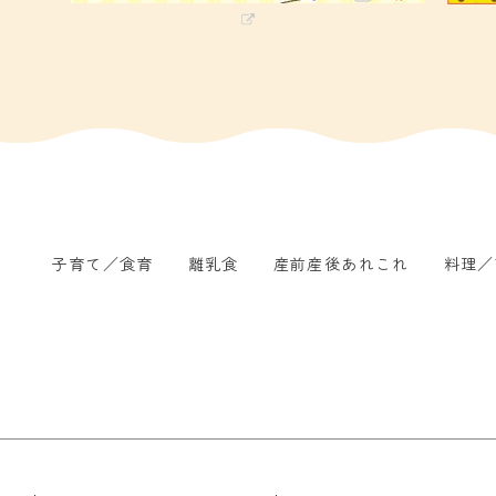
子育て／食育
離乳食
産前産後あれこれ
料理／