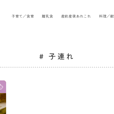
子育て／食育
離乳食
産前産後あれこれ
料理／献
# 子連れ