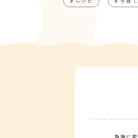
# レシピ
# 子育
急激に変