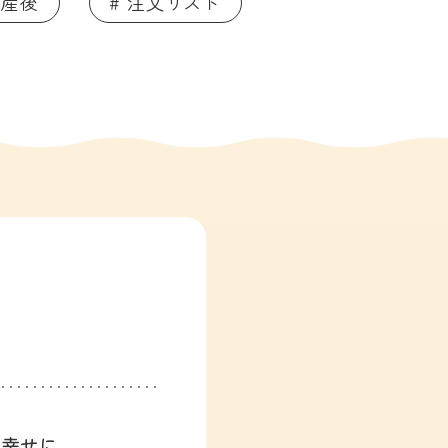
 産後
# 注文リスト
、幸せに。