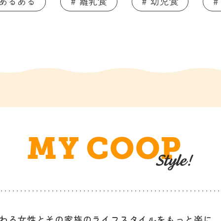
てあるある
# 離乳食
# 幼児食
#
わる女性と
その家族のライフスタイルを
もっと楽に