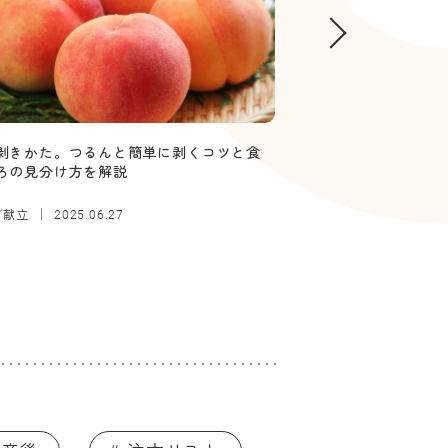
剥きかた。つるんと簡単に剥くコツと食
【管理栄養士監修】
ろの見分け方を解説
していい？ボソボソ
／献立
離乳食
2025.06.27
2025.12.26