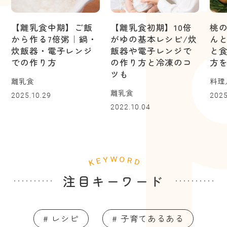
【離乳食中期】ご飯
【離乳食初期】10倍
桃
から作る7倍粥｜鍋・
がゆの基本レシピ/炊
ん
炊飯器・電子レンジ
飯器や電子レンジで
と
での作り方
の作り方と冷凍のコ
方
ツも
離乳食
料理
離乳食
2025.10.29
2025
2022.10.04
注目キーワード
# レシピ
# 子育てあるある