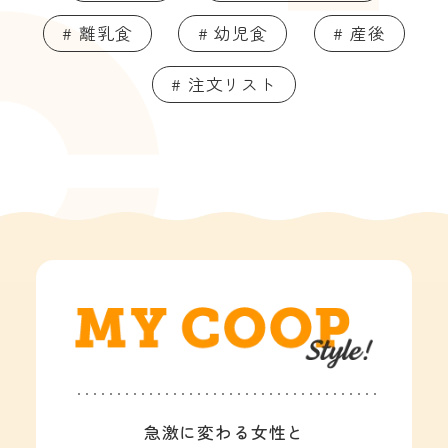
# 離乳食
# 幼児食
# 産後
# 注文リスト
急激に変わる女性と