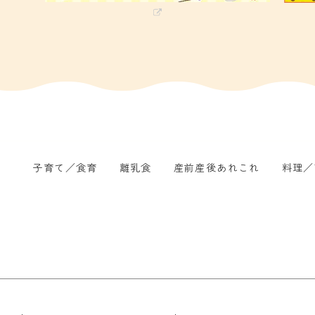
子育て／食育
離乳食
産前産後あれこれ
料理／