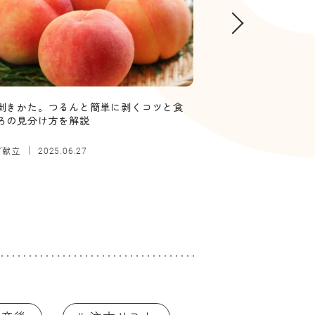
剥きかた。つるんと簡単に剥くコツと食
【管理栄養士監修】
ろの見分け方を解説
していい？ボソボソ
／献立
離乳食
2025.06.27
2025.12.26