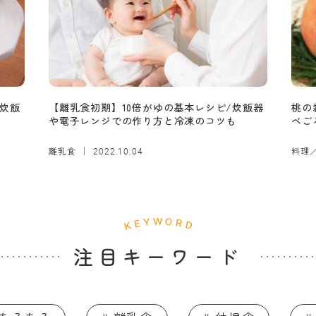
炊飯
【離乳食初期】10倍がゆの基本レシピ/炊飯器
桃の
や電子レンジでの作り方と冷凍のコツも
べご
離乳食
料理
2022.10.04
注目キーワード