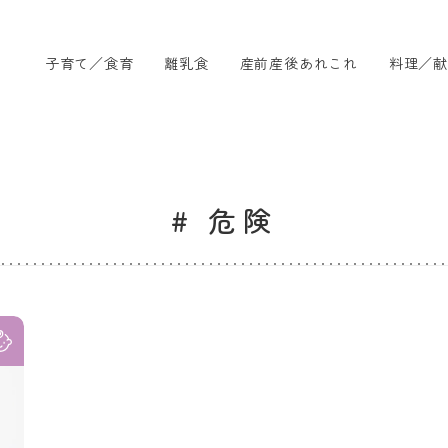
子育て／食育
離乳食
産前産後あれこれ
料理／献
# 危険