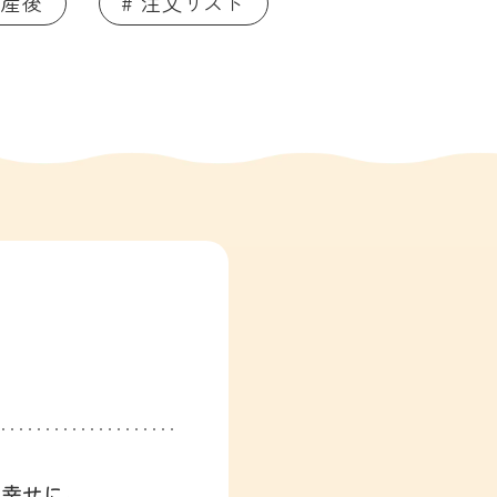
 産後
# 注文リスト
、幸せに。