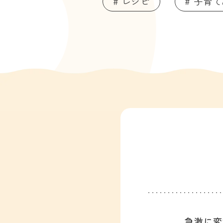
# レシピ
# 子育
急激に変