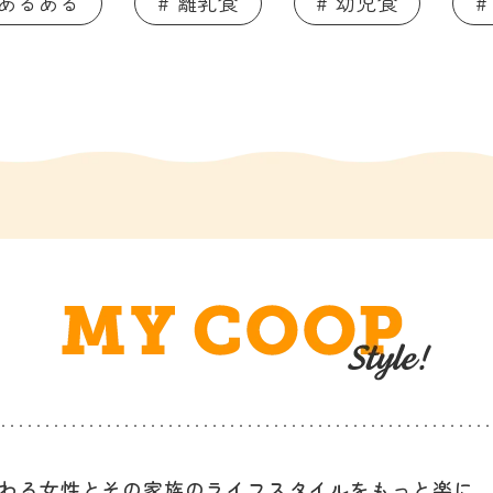
てあるある
# 離乳食
# 幼児食
#
わる女性と
その家族のライフスタイルを
もっと楽に