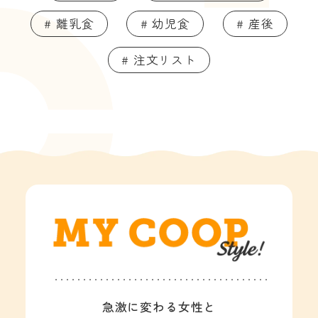
# 離乳食
# 幼児食
# 産後
# 注文リスト
急激に変わる女性と