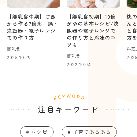
【離乳食中期】ご飯
【離乳食初期】10倍
桃
から作る7倍粥｜鍋・
がゆの基本レシピ/炊
ん
炊飯器・電子レンジ
飯器や電子レンジで
と
での作り方
の作り方と冷凍のコ
方
ツも
離乳食
料理
離乳食
2025.10.29
2025
2022.10.04
注目キーワード
# レシピ
# 子育てあるある