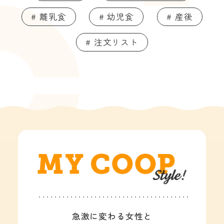
# 離乳食
# 幼児食
# 産後
# 注文リスト
急激に変わる女性と