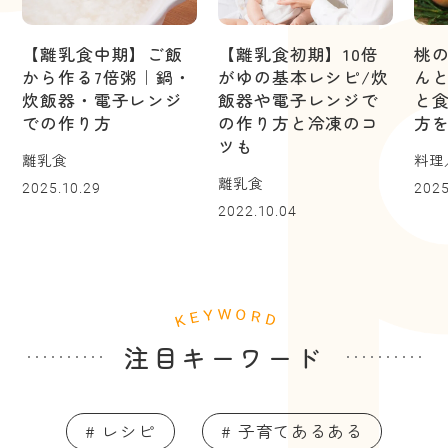
【離乳食中期】ご飯
【離乳食初期】10倍
桃
から作る7倍粥｜鍋・
がゆの基本レシピ/炊
ん
炊飯器・電子レンジ
飯器や電子レンジで
と
での作り方
の作り方と冷凍のコ
方
ツも
離乳食
料理
離乳食
2025.10.29
2025
2022.10.04
注目キーワード
# レシピ
# 子育てあるある